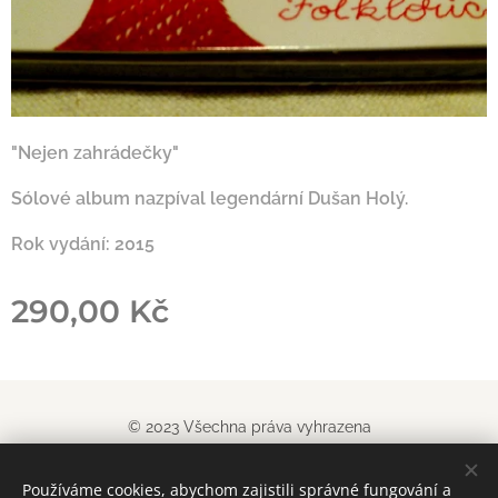
"Nejen zahrádečky"
Sólové album nazpíval legendární Dušan Holý.
Rok vydání: 2015
290,00
Kč
© 2023 Všechna práva vyhrazena
Obchodn
í podm
í
nky
|
Pravidla ochrany soukromí
Používáme cookies, abychom zajistili správné fungování a