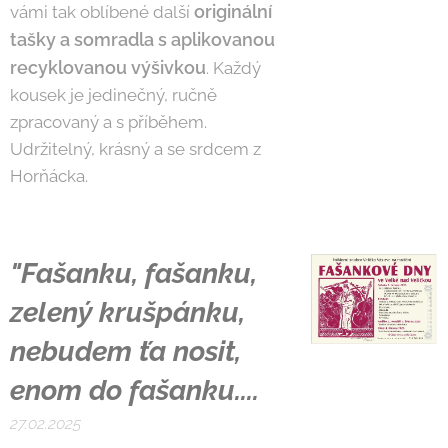
originální
vámi tak oblíbené další
tašky a somradla s aplikovanou
recyklovanou výšivkou
. Každý
kousek je jedinečný, ručně
zpracovaný a s příběhem.
Udržitelný, krásný a se srdcem z
Horňácka.
"Fašanku, fašanku,
zelený krušpánku,
nebudem ťa nosit,
enom do fašanku....
27.02.2025