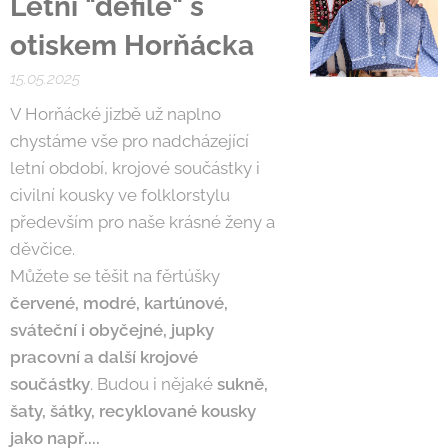
Letní "defilé" s
otiskem Horňácka
15.05.2025
V Horňácké jizbě už naplno
chystáme vše pro nadcházející
letní období, krojové součástky i
civilní kousky ve folklorstylu
především pro naše krásné ženy a
děvčice.
Můžete se těšit na fěrtúšky
červené, modré, kartúnové,
sváteční i obyčejné, jupky
pracovní a další krojové
součástky
. Budou i nějaké
sukně,
šaty, šátky, recyklované kousky
jako např....