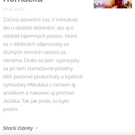
02.12.2024
Začíná adventní čas. V minułosti
šło o období zklidnění, ale aj o
období tajemných postav, které
sa v dědinách objevovaly za
dlúhých zimních večerů za
oknama. Drało sa pérí, vyprávjaly
sa pri tem starodávné príběhy,
děti pozorně posłúchaly a trpělivě
vyhlédaly Mikołáša s čertem aj
andělem a nakonec aj príchod
Ježíška. Tak jak jinde, to było
postní...
Starší články