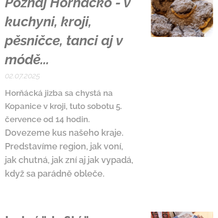
Poznaj Horňácko - v
kuchyni, kroji,
pěsničce, tanci aj v
módě...
02.07.2025
Horňácká jizba sa chystá na
Kopanice v kroji, tuto sobotu 5.
července od 14 hodin.
Dovezeme kus našeho kraje.
Predstavíme region, jak voní,
jak chutná, jak zní aj jak vypadá,
když sa parádně obleče.