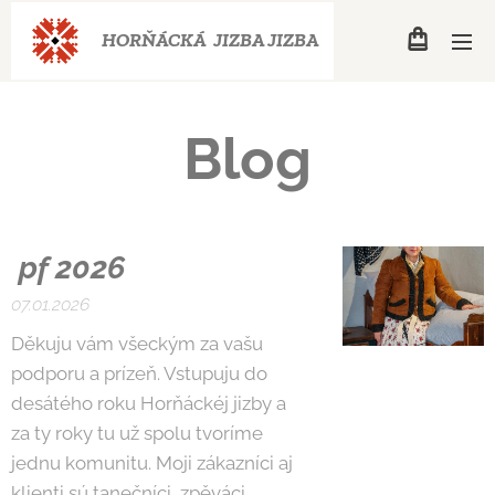
HORŇÁCKÁ JIZBA
JIZBA
Blog
pf 2026
07.01.2026
Děkuju vám všeckým za vašu
podporu a prízeň. Vstupuju do
desátého roku Horňáckéj jizby a
za ty roky tu už spolu tvoríme
jednu komunitu. Moji zákazníci aj
klienti sú tanečníci, zpěváci,