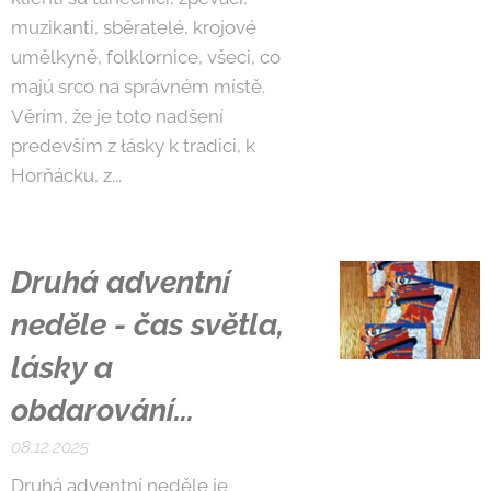
muzikanti, sběratelé, krojové
umělkyně, folklornice, všeci, co
majú srco na správném místě.
Věrím, že je toto nadšení
predevším z łásky k tradici, k
Horňácku, z...
Druhá adventní
neděle - čas světla,
lásky a
obdarování...
08.12.2025
Druhá adventní neděle je