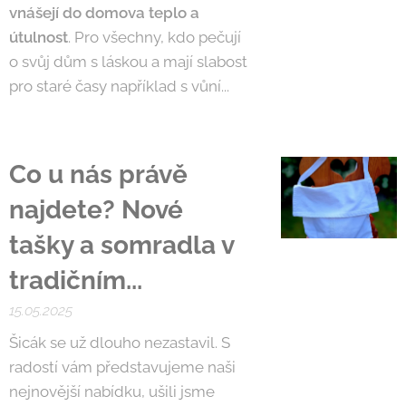
vnášejí do domova teplo a
útulnost
. Pro všechny, kdo pečují
o svůj dům s láskou a mají slabost
pro staré časy například s vůní...
Co u nás právě
najdete? Nové
tašky a somradla v
tradičním...
15.05.2025
Šicák se už dlouho nezastavil. S
radostí vám představujeme naši
nejnovější nabídku, ušili jsme