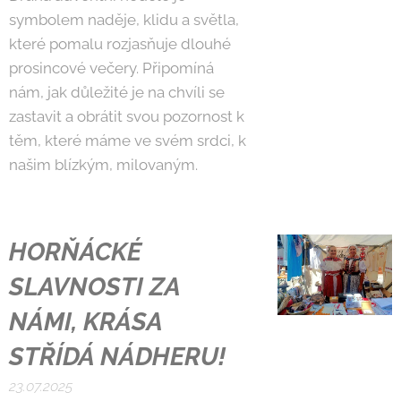
symbolem naděje, klidu a světla,
které pomalu rozjasňuje dlouhé
prosincové večery. Připomíná
nám, jak důležité je na chvíli se
zastavit a obrátit svou pozornost k
těm, které máme ve svém srdci, k
našim blízkým, milovaným.
HORŇÁCKÉ
SLAVNOSTI ZA
NÁMI, KRÁSA
STŘÍDÁ NÁDHERU!
23.07.2025