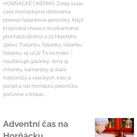
HORŇÁCKÉ OKÉNKO: Zasej sa po
čase horňáckýma dědinama
ponesů fašankové piesničky. Když
krojovaná chasa s muzikantama
procházá dědinů a za hłasitého
zpěvu "Fašanku, fašanku, fašanku,
fašanku, ej už je Ťa na mále...."
navštěvuje galánky, ženy aj
milenky, kamarády aj staré
folkloristy a všeckých, kdo si
porád a rád horňácků piesničku
počůvne a trebar...
Adventní čas na
Horňácku