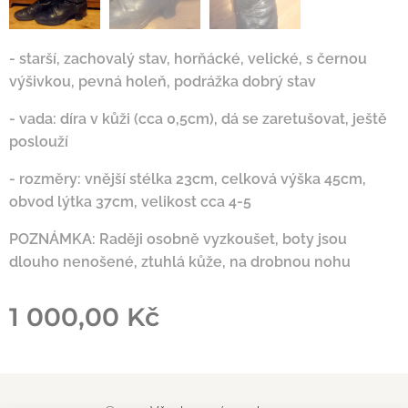
- starší, zachovalý stav, horňácké, velické, s černou
výšivkou, pevná holeň, podrážka dobrý stav
- vada: díra v kůži (cca 0,5cm), dá se zaretušovat, ještě
poslouží
- rozměry: vnější stélka 23cm, celková výška 45cm,
obvod lýtka 37cm, velikost cca 4-5
POZNÁMKA: Raději osobně vyzkoušet, boty jsou
dlouho nenošené, ztuhlá kůže, na drobnou nohu
1 000,00
Kč