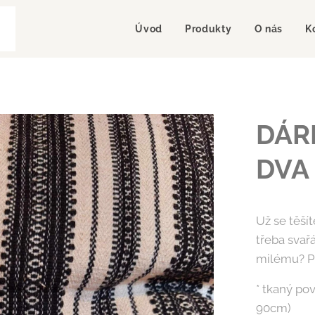
Úvod
Produkty
O nás
K
DÁR
DVA
Už se těšít
třeba svař
milému? P
* tkaný pov
90cm)