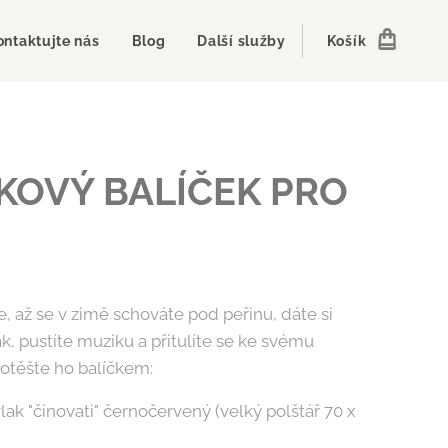
ontaktujte nás
Blog
Další služby
Košík
KOVÝ BALÍČEK PRO
e, až se v zimě schováte pod peřinu, dáte si
ák, pustíte muziku a přitulíte se ke svému
otěšte ho balíčkem:
lak "činovati" černočervený (velký polštář 70 x