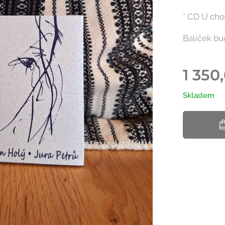
* CD U cho
Balíček bu
1 350
Skladem