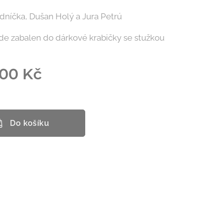
dníčka, Dušan Holý a Jura Petrú
de zabalen do dárkové krabičky se stužkou
,00
Kč
Do košíku