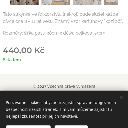
Tato sukýnka ve folklorstylu (nekroj) bude slušet každé
dívce cca 8 - 11 let věku. Známý vzor kartúnový "kozí oči".
Rozměry: šířka pasu 38cm x délka celková 54cm
440,00
Kč
Skladem
© 2023 Všechna práva vyhrazena
Obchodn
í podm
í
nky
|
Pravidla ochrany soukromí
Používáme cookies, abychom zajistili správné fungování a
Vytvořeno službou
Webnode
Cookies
bezpečnost našich stránek. Tím vám můžeme zajistit tu
nejlepší zkušenost při jejich návštěvě.