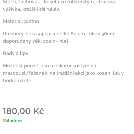
Starší, zachovalá, košela ve folklorstylu, strojová
výšivka, kratší širší rukáv.
Materiál: plátno
Rozměry: šířka 44 cm x délka 60 cm, rukáv 36cm,
doporučený věk: cca 7 - 9let
Rady a tipy:
Možnost použít jako maškarní kostým na
masopust/fašanek, na tradiční akci jako kosení luk v
horkém létě.
180,00
Kč
Skladem