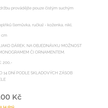
údržbu provádějte pouze čistým suchým
oplňků (lemůvka, ručka) - koženka, nikl.
0 cm
 JAKO DÁREK, NA OBJEDNÁVKU MOŽNOST
 MONOGRAMEM ČI ORNAMENTEM.
: 200,-
O 14 DNÍ PODLE SKLADOVÝCH ZÁSOB
ELE
,00
Kč
o 14 dnů