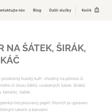
ontaktujte nás
Blog
Další služby
Košík
 NA ŠÁTEK, ŠIRÁK,
KÁČ
í prostorný kulatý kufr vhodný na přenos či
dnoho či dvou šátků, uvázaných šatek, širáků
, beranic, šatek.
lepenka (recyklovaný papír). Povrch je upraven
telným lakem a barvami.