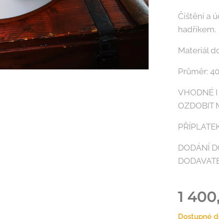
Čištění a 
hadříkem.
Materiál d
Průměr: 4
VHODNÉ I
OZDOBIT
PŘÍPLATEK
DODÁNÍ D
DODAVAT
1 400
Dostupné d