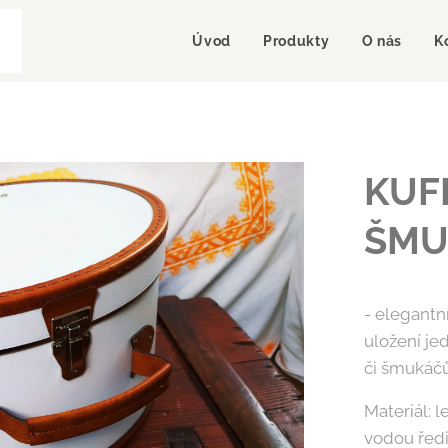
Úvod
Produkty
O nás
K
KUFR
ŠMU
- elegantn
uložení je
či šmukáčů
Materiál: 
vodou ředi