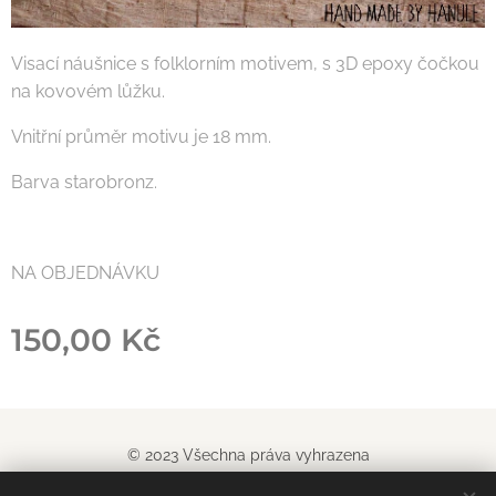
Visací náušnice s folklorním motivem, s 3D epoxy čočkou
na kovovém lůžku.
Vnitřní průměr motivu je 18 mm.
Barva starobronz.
NA OBJEDNÁVKU
150,00
Kč
© 2023 Všechna práva vyhrazena
Obchodn
í podm
í
nky
|
Pravidla ochrany soukromí