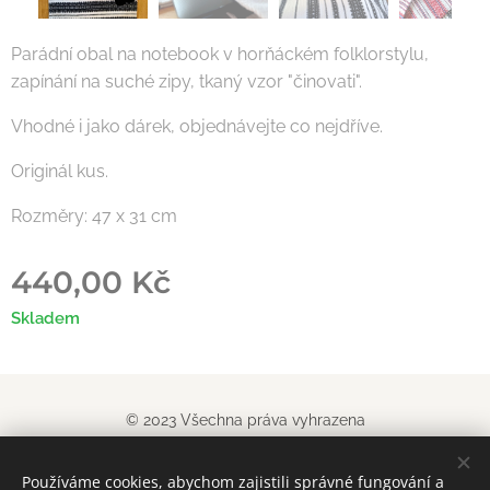
Parádní obal na notebook v horňáckém folklorstylu,
zapínání na suché zipy, tkaný vzor "činovati".
Vhodné i jako dárek, objednávejte co nejdříve.
Originál kus.
Rozměry: 47 x 31 cm
440,00
Kč
Skladem
© 2023 Všechna práva vyhrazena
Obchodn
í podm
í
nky
|
Pravidla ochrany soukromí
Používáme cookies, abychom zajistili správné fungování a