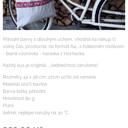
Přírodní barvy s dlouhým uchem, vhodná na nákup či
volný čas, prostorná, na formát A4....s folklorním motivem
- tkaná vzorovka - haraska z Horňácka.
Každý kus je originál.....Jedinečnost zaručena!
Rozměry 42 x 38 cm, 27cm ucho od ramene
Materiál 100% bavlna
Barva tašky přírodní
Hmotnost 80 g
Praní
šetrné, nejlépe naruby na 30 °C