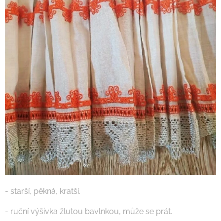
- starší, pěkná, kratší.
- ruční výšivka žlutou bavlnkou, může se prát.