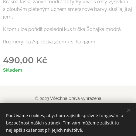
Krásná taška zářivě modrá až tyrkysově s recy výšivkou,
s dlouhým pleteným uchem smetanové barvy sluší aj jí aj
jemu.
K tomu lze pořídit poslední kus trička Šohajka modrá
Rozměry: na A4, délka 31cm x šířka 43cm
490,00
Kč
Skladem
© 2023 Všechna práva vyhrazena
Obchodn
í podm
í
nky
|
Pravidla ochrany soukromí
Používáme cookies, abychom zajistili správné fungování a
Vytvořeno službou
Webnode
Cookies
bezpečnost našich stránek. Tím vám můžeme zajistit tu
nejlepší zkušenost při jejich návštěvě.