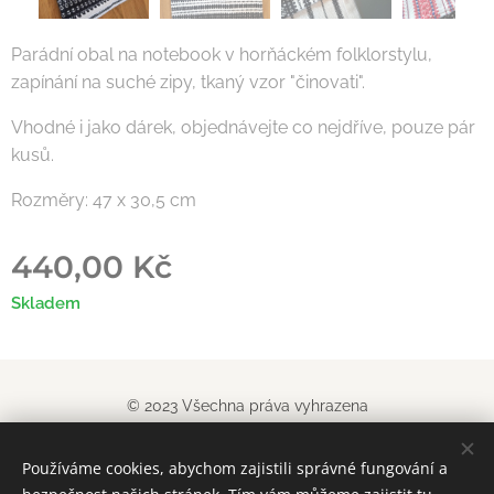
Parádní obal na notebook v horňáckém folklorstylu,
zapínání na suché zipy, tkaný vzor "činovati".
Vhodné i jako dárek, objednávejte co nejdříve, pouze pár
kusů.
Rozměry: 47 x 30,5 cm
440,00
Kč
Skladem
© 2023 Všechna práva vyhrazena
Obchodn
í podm
í
nky
|
Pravidla ochrany soukromí
Používáme cookies, abychom zajistili správné fungování a
Vytvořeno službou
Webnode
Cookies