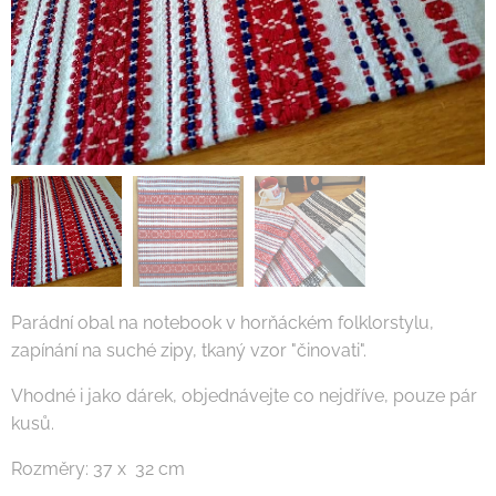
Parádní obal na notebook v horňáckém folklorstylu,
zapínání na suché zipy, tkaný vzor "činovati".
Vhodné i jako dárek, objednávejte co nejdříve, pouze pár
kusů.
Rozměry: 37 x 32 cm