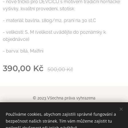
- nové tričko pro DĚVČICU s motivem tradiční horňácké
výšivky, kvalitní provedení, sítotisk
- materiál: bavlna, 180g/m2, praní na 30 st.C
- velikosti: S, M (velikost uvádějte do poznámky k
objednávce)
- barva: bílá, Malfini
390,00
Kč
500,00
Kč
© 2023 Všechna práva vyhrazena
Obchodn
í podm
í
nky
|
Pravidla ochrany soukromí
Používáme cookies, abychom zajistili správné fungování a
Vytvořeno službou
Webnode
Cookies
bezpečnost našich stránek. Tím vám můžeme zajistit tu
nejlepší zkušenost při jejich návštěvě.