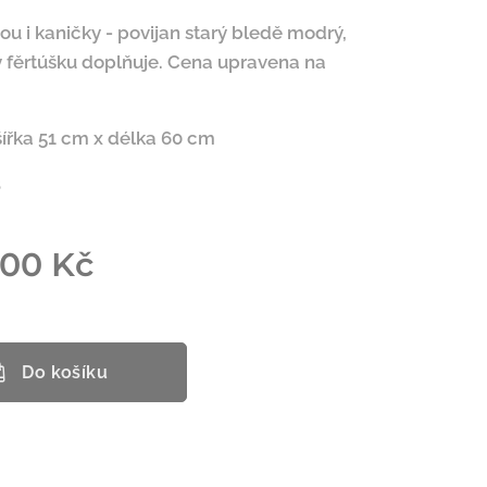
sou i kaničky - povijan starý bledě modrý,
 fěrtúšku doplňuje. Cena upravena na
ířka 51 cm x délka 60 cm
8
,00
Kč
Do košíku