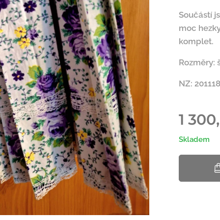
Součástí j
moc hezky
komplet.
Rozměry: š
NZ: 20111
1 300
Skladem