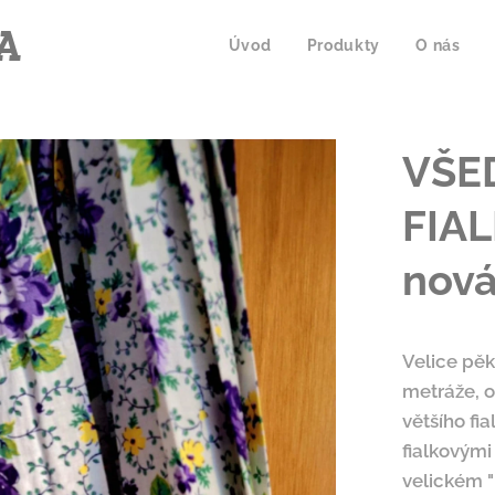
A
Úvod
Produkty
O nás
VŠE
FIAL
nov
Velice pěk
metráže, o
většího fi
fialkovými 
velickém "