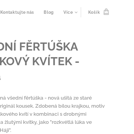
Kontaktujte nás
Blog
Více
Košík
DNÍ FĚRTÚŠKA
KOVÝ KVÍTEK -
á
ná všední fěrtúška - nová ušitá ze staré
riginál kousek. Zdobená bílou krajkou, motiv
alkového kvítí v kombinaci s drobnými
a žlutými kvítky, jako "rozkvétlá lúka ve
Háji".