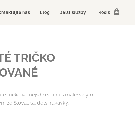
ontaktujte nás
Blog
Další služby
Košík
TÉ TRIČKO
OVANÉ
luté tričko volnějšího střihu s malovaným
 ze Slovácka, delší rukávky.