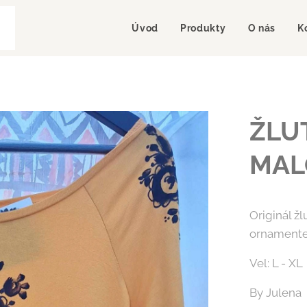
Úvod
Produkty
O nás
K
ŽLU
MAL
Originál ž
ornamentem
Vel: L - XL
By Julena