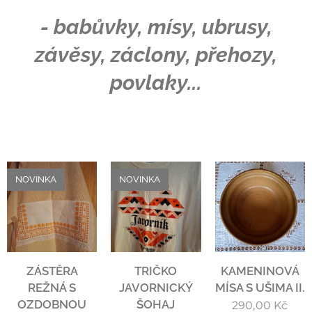
- babůvky, mísy, ubrusy,
závěsy, záclony, přehozy,
povlaky...
NOVINKA
NOVINKA
ZÁSTĚRA
TRIČKO
KAMENINOVÁ
REŽNÁ S
JAVORNICKÝ
MÍSA S UŠIMA II.
OZDOBNOU
ŠOHAJ
290,00
Kč