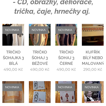
- CD, obrázky, dekorace,
trička, čaje, hrnečky aj.
NOVINKA
NOVINKA
NOVINKA
TRIČKO
TRIČKO
TRIČKO
KUFŘÍK
ŠOHAJKA 3
ŠOHAJ 3
ŠOHAJ 3
BÍLÝ NEBO
BÍLÁ
BÉŽOVÉ
ČERNÉ
MALOVANÝ
490,00
Kč
490,00
Kč
490,00
Kč
290,00
Kč
NOVINKA
NOVINKA
NOVINKA