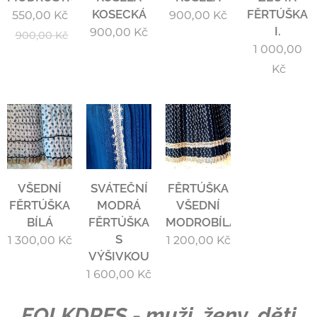
KOSECKÁ
FĚRTÚŠKA
550,00
Kč
900,00
Kč
I.
900,00
Kč
900,00
Kč
1 000,00
Kč
VŠEDNÍ
SVÁTEČNÍ
FĚRTÚŠKA
FĚRTÚŠKA
MODRÁ
VŠEDNÍ
BÍLÁ
FĚRTÚŠKA
MODROBÍLÁ
S
1 300,00
Kč
1 200,00
Kč
VÝŠIVKOU
1 600,00
Kč
FOLKDRES - muži, ženy, děti