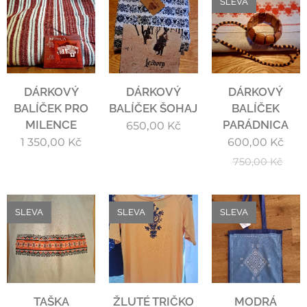
SLEVA
DÁRKOVÝ
DÁRKOVÝ
DÁRKOVÝ
BALÍČEK PRO
BALÍČEK ŠOHAJ
BALÍČEK
MILENCE
PARÁDNICA
650,00
Kč
1 350,00
Kč
600,00
Kč
750,00
Kč
SLEVA
SLEVA
SLEVA
TAŠKA
ŽLUTÉ TRIČKO
MODRÁ