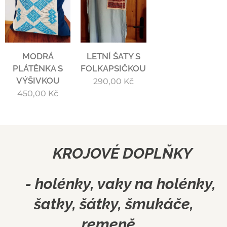
MODRÁ
LETNÍ ŠATY S
PLÁTĚNKA S
FOLKAPSIČKOU
VÝŠIVKOU
290,00
Kč
450,00
Kč
KROJOVÉ DOPLŇKY
- holénky, vaky na holénky,
šatky, šátky, šmukáče,
remeně...