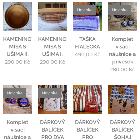
Novinka
Novinka
KAMENINOVÁ
KAMENINOVÁ
TAŠKA
Komplet
MÍSA S
MÍSA S
FIALEČKA
visací
UŠIMA II.
UŠIMA I.
náušnice a
490,00
Kč
přívěsek
290,00
Kč
290,00
Kč
280,00
Kč
Novinka
Novinka
Komplet
DÁRKOVÝ
DÁRKOVÝ
DÁRKOVÝ
visací
BALÍČEK
BALÍČEK
BALÍČEK
náušnice a
PRO DVA
PRO
ŠOHAJ