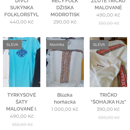
DÍVČÍ
RECY FOLK
ŽLUTÉ TRIČKO
SUKÝNKA
DŽISKA
MALOVANÉ
FOLKLORSTYL
MODROTISK
490,00
Kč
440,00
Kč
290,00
Kč
550,00
Kč
SLEVA
Novinka
SLEVA
TYRKYSOVÉ
Blúzka
TRIČKO
ŠATY
horňácká
"ŠOHAJKA HJ1"
MALOVANÉ I.
1 000,00
Kč
390,00
Kč
490,00
Kč
500,00
Kč
550,00
Kč