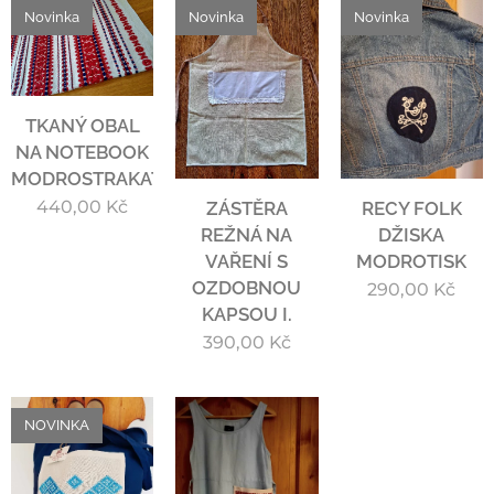
Novinka
Novinka
Novinka
TKANÝ OBAL
NA NOTEBOOK
MODROSTRAKATÝ
440,00
Kč
ZÁSTĚRA
RECY FOLK
REŽNÁ NA
DŽISKA
VAŘENÍ S
MODROTISK
OZDOBNOU
290,00
Kč
KAPSOU I.
390,00
Kč
NOVINKA