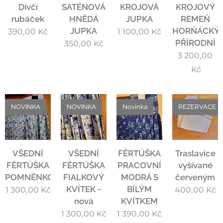
Dívčí
SATÉNOVÁ
KROJOVÁ
KROJOVÝ
rubáček
HNĚDÁ
JUPKA
REMEŇ
JUPKA
HORŇÁCKÝ
390,00
Kč
1 100,00
Kč
PŘÍRODNÍ
350,00
Kč
3 200,00
Kč
NOVINKA
NOVINKA
Novinka
REZERVACE
VŠEDNÍ
VŠEDNÍ
FĚRTÚŠKA
Traslavice
FĚRTÚŠKA
FĚRTÚŠKA
PRACOVNÍ
vyšívané
POMNĚNKOVÁ
FIALKOVÝ
MODRÁ S
červeným
KVÍTEK -
BÍLÝM
1 300,00
Kč
400,00
Kč
nová
KVÍTKEM
1 300,00
Kč
1 390,00
Kč