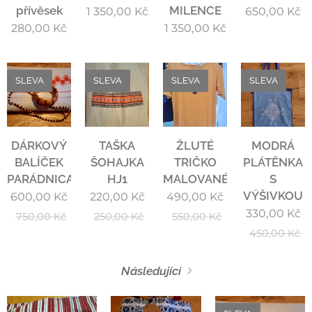
přívěsek
MILENCE
1 350,00
Kč
650,00
Kč
280,00
Kč
1 350,00
Kč
SLEVA
SLEVA
SLEVA
SLEVA
DÁRKOVÝ
TAŠKA
ŽLUTÉ
MODRÁ
BALÍČEK
ŠOHAJKA
TRIČKO
PLÁTĚNKA
PARÁDNICA
HJ1
MALOVANÉ
S
VÝŠIVKOU
600,00
Kč
220,00
Kč
490,00
Kč
330,00
Kč
750,00
Kč
250,00
Kč
550,00
Kč
450,00
Kč
Následující