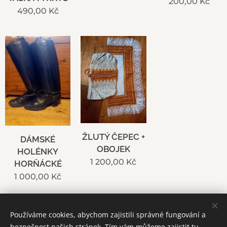
200,00
Kč
490,00
Kč
ŽLUTÝ ČEPEC +
DÁMSKÉ
OBOJEK
HOLÉNKY
1 200,00
Kč
HORŇÁCKÉ
1 000,00
Kč
Používáme cookies, abychom zajistili správné fungování a
bezpečnost našich stránek. Tím vám můžeme zajistit tu