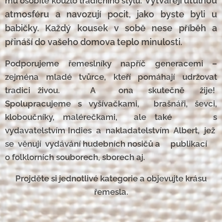
Vytvářejí útulnou
mu osobité kouzlo tradičního stylu.
atmosféru a navozují pocit, jako byste byli u
babičky. Každý kousek v sobě nese příběh a
přináší do vašeho domova teplo minulosti.
Podporujeme řemeslníky napříč generacemi –
zejména mladé tvůrce, kteří pomáhají udržovat
tradici živou. A ona skutečně žije!
Spolupracujeme s vyšívačkami, brašnáři, ševci,
kloboučníky, malérečkami, ale také s
vydavatelstvím Indies a nakladatelstvím Albert, jež
se věnují vydávání hudebních nosičů a publikací
o folklorních souborech, sborech aj.
Projděte si jednotlivé kategorie a objevujte krásu
řemesla.