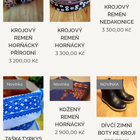
KROJOVÝ
ŘEMEN
NEDAKONICE
3 300,00
Kč
KROJOVÝ
KROJOVÝ
REMEŇ
REMEŇ
HORŇÁCKÝ
HORŇÁCKÝ
PŘÍRODNÍ
3 300,00
Kč
3 200,00
Kč
Novinka
Novinka
NOVINKA
KOŽENÝ
REMEŇ
HORŇÁCKÝ
DÍVČÍ ZIMNÍ
2 900,00
Kč
BOTY KE KROJI
TAŠKA TYRKYS