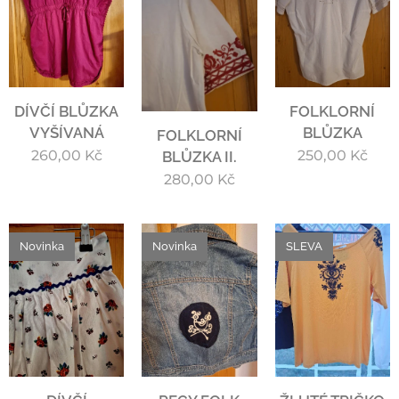
DÍVČÍ BLŮZKA
FOLKLORNÍ
VYŠÍVANÁ
BLŮZKA
FOLKLORNÍ
260,00
Kč
250,00
Kč
BLŮZKA II.
280,00
Kč
Novinka
Novinka
SLEVA