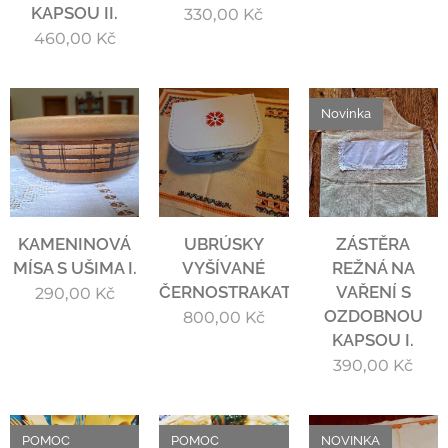
KAPSOU II.
330,00
Kč
460,00
Kč
Novinka
KAMENINOVÁ
UBRÚSKY
ZÁSTĚRA
MÍSA S UŠIMA I.
VYŠÍVANÉ
REŽNÁ NA
ČERNOSTRAKATĚ
VAŘENÍ S
290,00
Kč
OZDOBNOU
800,00
Kč
KAPSOU I.
390,00
Kč
POMOC
POMOC
NOVINKA