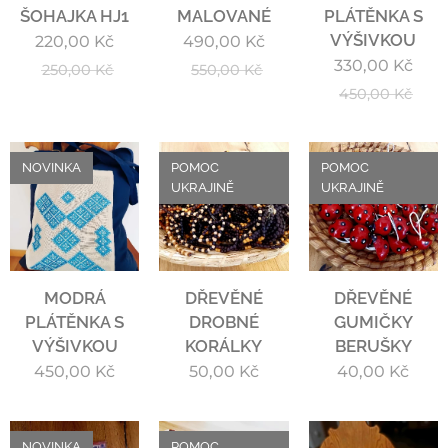
ŠOHAJKA HJ1
MALOVANÉ
PLÁTĚNKA S
VÝŠIVKOU
220,00
Kč
490,00
Kč
330,00
Kč
250,00
Kč
550,00
Kč
450,00
Kč
NOVINKA
POMOC
POMOC
UKRAJINĚ
UKRAJINĚ
MODRÁ
DŘEVĚNÉ
DŘEVĚNÉ
PLÁTĚNKA S
DROBNÉ
GUMIČKY
VÝŠIVKOU
KORÁLKY
BERUŠKY
450,00
Kč
50,00
Kč
40,00
Kč
NOVINKA
POMOC