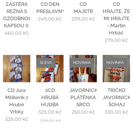
ZÁSTĚRA
CD DEN
CD
CD
REŽNÁ S
PRESLAVNÝ
MAJSTR
HRAJTE, ŽE
OZDOBNOU
MI HRAJTE
249,00
Kč
299,00
Kč
KAPSOU II.
- Martin
Hrbáč
460,00
Kč
279,00
Kč
SLEVA
NOVINKA
NOVINKA
CD Jura
2CD
JAVORNICKÁ
TRIČKO
Miškerík z
HRUBÁ
PLÁTĚNKA
JAVORNICK
Hrubé
HUDBA
SRCO
ŠOHAJ
Vrbky
329,00
Kč
250,00
Kč
330,00
Kč
329,00
Kč
399,00
Kč