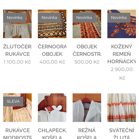
Novinka
Novinka
Novinka
Novinka
ŽLUTOČERNÉ
ČERNOORANŽOVÝ
OBOJEK
KOŽENÝ
RUKÁVCE
OBOJEK
ČERNOSTRAKATÝ
REMEŇ
HORŇÁCKÝ
1 100,00
Kč
400,00
Kč
500,00
Kč
2 900,00
Kč
SLEVA
RUKÁVCE
CHLAPECKÁ
REŽNÁ
SVÁTEČNÍ
MODROSTRAKATÉ
KOŠELA
KOŠELA
ŽLUTÁ